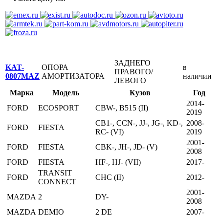
ЗАДНЕГО
KAT-
ОПОРА
в
ПРАВОГО/
0807MAZ
АМОРТИЗАТОРА
наличии
ЛЕВОГО
Марка
Модель
Кузов
Год
2014-
FORD
ECOSPORT
CBW-, B515 (II)
2019
CB1-, CCN-, JJ-, JG-, KD-,
2008-
FORD
FIESTA
RC- (VI)
2019
2001-
FORD
FIESTA
CBK-, JH-, JD- (V)
2008
FORD
FIESTA
HF-, HJ- (VII)
2017-
TRANSIT
FORD
CHC (II)
2012-
CONNECT
2001-
MAZDA
2
DY-
2008
MAZDA
DEMIO
2 DE
2007-