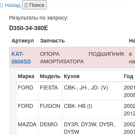
Назад
Поиск
Результаты по запросу:
D350-34-380E
Артикул
Запчасть
Н
ОПОРА
ПОДШИПНИК
в
KAT-
АМОРТИЗАТОРА
на
0806SD
Марка
Модель
Кузов
Год
FORD
FIESTA
CBK-, JH-, JD- (V)
2001
200
FORD
FUSION
CBK- HB (I)
2002
201
MAZDA
DEMIO
DY3R, DY3W, DY5R,
2002
DY5W
200