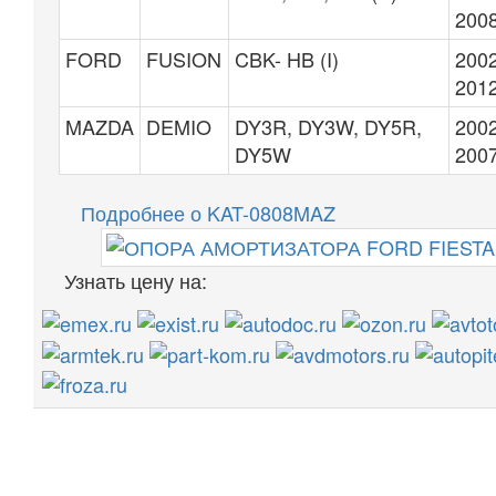
200
FORD
FUSION
CBK- HB (I)
2002
201
MAZDA
DEMIO
DY3R, DY3W, DY5R,
2002
DY5W
200
Подробнее о KAT-0808MAZ
Узнать цену на: