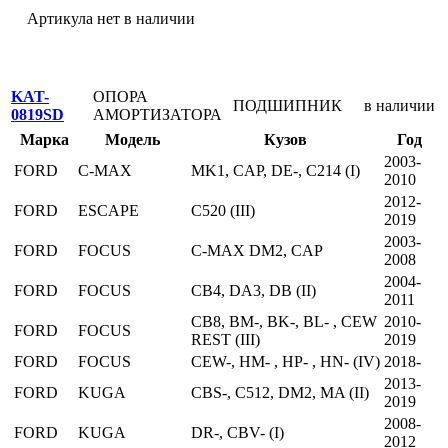
Артикула нет в наличии
KAT-
ОПОРА
ПОДШИПНИК
в наличии
0819SD
АМОРТИЗАТОРА
Марка
Модель
Кузов
Год
2003-
FORD
C-MAX
MK1, CAP, DE-, C214 (I)
2010
2012-
FORD
ESCAPE
C520 (III)
2019
2003-
FORD
FOCUS
C-MAX DM2, CAP
2008
2004-
FORD
FOCUS
CB4, DA3, DB (II)
2011
CB8, BM-, BK-, BL- , CEW
2010-
FORD
FOCUS
REST (III)
2019
FORD
FOCUS
CEW-, HM- , HP- , HN- (IV)
2018-
2013-
FORD
KUGA
CBS-, C512, DM2, MA (II)
2019
2008-
FORD
KUGA
DR-, CBV- (I)
2012