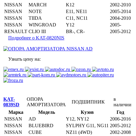
NISSAN
MARCH
K12
2002-2010
NISSAN
NOTE
E11, NE11
2005-2014
NISSAN
TIIDA
C11, NC11
2004-2010
NISSAN
WINGROAD
Y12
2005-
RENAULT
CLIO III
BR-, CR-
2005-2012
Подробнее о KAT-0820NIS
Узнать цену на:
KAT-
ОПОРА
в
ПОДШИПНИК
0839SD
АМОРТИЗАТОРА
наличии
Марка
Модель
Кузов
Год
NISSAN
AD
Y12, NY12
2006-2016
NISSAN
BLUEBIRD
SYLPHY G11, NG11
2005-2012
NISSAN
CUBE
NZ11 (4WD)
2002-2008