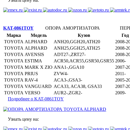
Узнать цену на:
KAT-0861TOY
ОПОРА АМОРТИЗАТОРА
ПЕР
Марка
Модель
Кузов
Год
TOYOTA
ALPHARD
ANH20,GGH20,ATH20
2008-2
TOYOTA
ALPHARD
ANH25,GGH25,ATH25
2008-2
TOYOTA
AVENSIS
ADT27-,ZRT27-
2008-2
TOYOTA
ESTIMA
ACR50,ACR55,GSR50,GSR55
2006-
TOYOTA
MARK X ZIO
ANA1-,GGA10
2007-2
TOYOTA
PRIUS
ZVW4-
2011-
TOYOTA
RAV-4
ACA3-,GSA3-
2005-2
TOYOTA
VANGUARD
ACA33, ACA38, GSA33
2007-2
TOYOTA
VERSO
AUR2-,ZGR2-
2009-
Подробнее о KAT-0861TOY
Узнать цену на: