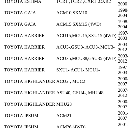
TOYOTA
ESTIMA
TCR1-,TCR2-,CXR1-,CXR2-
2000
1998
TOYOTA
GAIA
ACM10,SXM10
2004
1998
TOYOTA
GAIA
ACM15,SXM15 (4WD)
2004
1997
TOYOTA
HARRIER
ACU15,MCU15,SXU15 (4WD)
2003
2003
TOYOTA
HARRIER
ACU3-,GSU3-,ACU3-,MCU3-
2012
2003
TOYOTA
HARRIER
ACU35,MCU38,GSU35 (4WD)
2012
1997
TOYOTA
HARRIER
SXU1-,ACU1-,MCU1-
2003
2000
TOYOTA
HIGHLANDER
ACU2-, MUC2-
2007
2007
TOYOTA
HIGHLANDER
ASU40, GSU4-, MHU48
2012
2000
TOYOTA
HIGHLANDER
MHU28
2007
2001
TOYOTA
IPSUM
ACM21
2007
2001
TOYOTA
IPSUM
ACM26 (4WD)