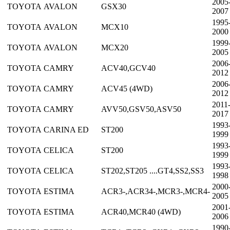
2005
TOYOTA
AVALON
GSX30
2007
1995
TOYOTA
AVALON
MCX10
2000
1999
TOYOTA
AVALON
MCX20
2005
2006
TOYOTA
CAMRY
ACV40,GCV40
2012
2006
TOYOTA
CAMRY
ACV45 (4WD)
2012
2011
TOYOTA
CAMRY
AVV50,GSV50,ASV50
2017
1993
TOYOTA
CARINA ED
ST200
1999
1993
TOYOTA
CELICA
ST200
1999
1993
TOYOTA
CELICA
ST202,ST205 ....GT4,SS2,SS3
1998
2000
TOYOTA
ESTIMA
ACR3-,ACR34-,MCR3-,MCR4-
2005
2001
TOYOTA
ESTIMA
ACR40,MCR40 (4WD)
2006
1990