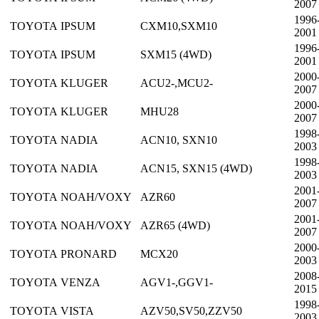
2007
1996
TOYOTA
IPSUM
CXM10,SXM10
2001
1996
TOYOTA
IPSUM
SXM15 (4WD)
2001
2000
TOYOTA
KLUGER
ACU2-,MCU2-
2007
2000
TOYOTA
KLUGER
MHU28
2007
1998
TOYOTA
NADIA
ACN10, SXN10
2003
1998
TOYOTA
NADIA
ACN15, SXN15 (4WD)
2003
2001
TOYOTA
NOAH/VOXY
AZR60
2007
2001
TOYOTA
NOAH/VOXY
AZR65 (4WD)
2007
2000
TOYOTA
PRONARD
MCX20
2003
2008
TOYOTA
VENZA
AGV1-,GGV1-
2015
1998
TOYOTA
VISTA
AZV50,SV50,ZZV50
2003