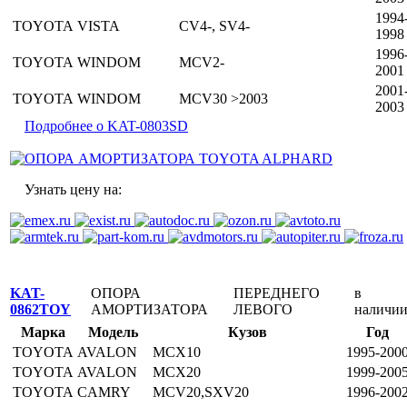
1994
TOYOTA
VISTA
CV4-, SV4-
1998
1996
TOYOTA
WINDOM
MCV2-
2001
2001
TOYOTA
WINDOM
MCV30 >2003
2003
Подробнее о KAT-0803SD
Узнать цену на:
KAT-
ОПОРА
ПЕРЕДНЕГО
в
0862TOY
АМОРТИЗАТОРА
ЛЕВОГО
наличи
Марка
Модель
Кузов
Год
TOYOTA
AVALON
MCX10
1995-200
TOYOTA
AVALON
MCX20
1999-200
TOYOTA
CAMRY
MCV20,SXV20
1996-200