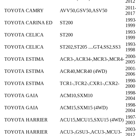
2012
2011
TOYOTA
CAMRY
AVV50,GSV50,ASV50
2017
1993
TOYOTA
CARINA ED
ST200
1999
1993
TOYOTA
CELICA
ST200
1999
1993
TOYOTA
CELICA
ST202,ST205 ....GT4,SS2,SS3
1998
2000
TOYOTA
ESTIMA
ACR3-,ACR34-,MCR3-,MCR4-
2005
2001
TOYOTA
ESTIMA
ACR40,MCR40 (4WD)
2006
1990
TOYOTA
ESTIMA
TCR1-,TCR2-,CXR1-,CXR2-
2000
1998
TOYOTA
GAIA
ACM10,SXM10
2004
1998
TOYOTA
GAIA
ACM15,SXM15 (4WD)
2004
1997
TOYOTA
HARRIER
ACU15,MCU15,SXU15 (4WD)
2003
2003
TOYOTA
HARRIER
ACU3-,GSU3-,ACU3-,MCU3-
2012