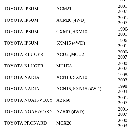
2001
TOYOTA
IPSUM
ACM21
2007
2001
TOYOTA
IPSUM
ACM26 (4WD)
2007
1996
TOYOTA
IPSUM
CXM10,SXM10
2001
1996
TOYOTA
IPSUM
SXM15 (4WD)
2001
2000
TOYOTA
KLUGER
ACU2-,MCU2-
2007
2000
TOYOTA
KLUGER
MHU28
2007
1998
TOYOTA
NADIA
ACN10, SXN10
2003
1998
TOYOTA
NADIA
ACN15, SXN15 (4WD)
2003
2001
TOYOTA
NOAH/VOXY
AZR60
2007
2001
TOYOTA
NOAH/VOXY
AZR65 (4WD)
2007
2000
TOYOTA
PRONARD
MCX20
2003