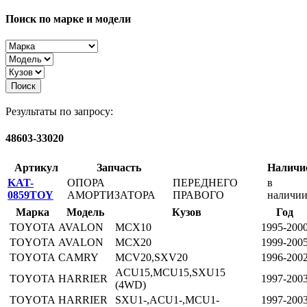
Поиск по марке и модели
Поиск
Результаты по запросу:
48603-33020
Артикул
Запчасть
Наличи
KAT-
ОПОРА
ПЕРЕДНЕГО
в
0859TOY
АМОРТИЗАТОРА
ПРАВОГО
наличи
Марка
Модель
Кузов
Год
TOYOTA
AVALON
MCX10
1995-200
TOYOTA
AVALON
MCX20
1999-200
TOYOTA
CAMRY
MCV20,SXV20
1996-200
ACU15,MCU15,SXU15
TOYOTA
HARRIER
1997-200
(4WD)
TOYOTA
HARRIER
SXU1-,ACU1-,MCU1-
1997-200