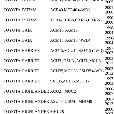
2005
2001
TOYOTA
ESTIMA
ACR40,MCR40 (4WD)
2006
1990
TOYOTA
ESTIMA
TCR1-,TCR2-,CXR1-,CXR2-
2000
1998
TOYOTA
GAIA
ACM10,SXM10
2004
1998
TOYOTA
GAIA
ACM15,SXM15 (4WD)
2004
1997
TOYOTA
HARRIER
ACU15,MCU15,SXU15 (4WD)
2003
2003
TOYOTA
HARRIER
ACU3-,GSU3-,ACU3-,MCU3-
2012
2003
TOYOTA
HARRIER
ACU35,MCU38,GSU35 (4WD)
2012
1997
TOYOTA
HARRIER
SXU1-,ACU1-,MCU1-
2003
2000
TOYOTA
HIGHLANDER
ACU2-, MUC2-
2007
2007
TOYOTA
HIGHLANDER
ASU40, GSU4-, MHU48
2012
2000
TOYOTA
HIGHLANDER
MHU28
2007