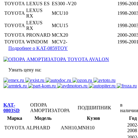
TOYOTA
LEXUS ES
ES300 -V20
1996-200
LEXUS
TOYOTA
MCU10
1998-200
RX
LEXUS
TOYOTA
MCU15
1998-200
RX
TOYOTA
PRONARD
MCX20
2000-200
TOYOTA
WINDOM
MCV2-
1996-200
Подробнее о KAT-0859TOY
Узнать цену на:
KAT-
ОПОРА
в
ПОДШИПНИК
0803SD
АМОРТИЗАТОРА
наличи
Марка
Модель
Кузов
Год
2002
TOYOTA
ALPHARD
ANH10,MNH10
2008
2002