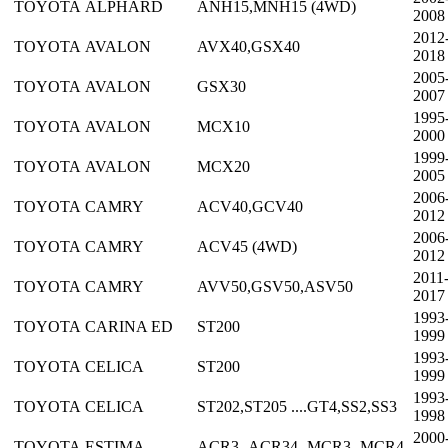
TOYOTA
ALPHARD
ANH15,MNH15 (4WD)
2008
2012
TOYOTA
AVALON
AVX40,GSX40
2018
2005
TOYOTA
AVALON
GSX30
2007
1995
TOYOTA
AVALON
MCX10
2000
1999
TOYOTA
AVALON
MCX20
2005
2006
TOYOTA
CAMRY
ACV40,GCV40
2012
2006
TOYOTA
CAMRY
ACV45 (4WD)
2012
2011
TOYOTA
CAMRY
AVV50,GSV50,ASV50
2017
1993
TOYOTA
CARINA ED
ST200
1999
1993
TOYOTA
CELICA
ST200
1999
1993
TOYOTA
CELICA
ST202,ST205 ....GT4,SS2,SS3
1998
2000
TOYOTA
ESTIMA
ACR3-,ACR34-,MCR3-,MCR4-