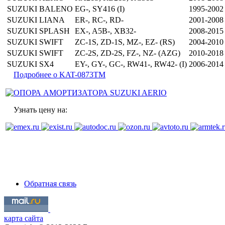
SUZUKI
BALENO
EG-, SY416 (I)
1995-2002
SUZUKI
LIANA
ER-, RC-, RD-
2001-2008
SUZUKI
SPLASH
EX-, A5B-, XB32-
2008-2015
SUZUKI
SWIFT
ZC-1S, ZD-1S, MZ-, EZ- (RS)
2004-2010
SUZUKI
SWIFT
ZC-2S, ZD-2S, FZ-, NZ- (AZG)
2010-2018
SUZUKI
SX4
EY-, GY-, GC-, RW41-, RW42- (I)
2006-2014
Подробнее о KAT-0873TM
Узнать цену на:
Обратная связь
карта сайта