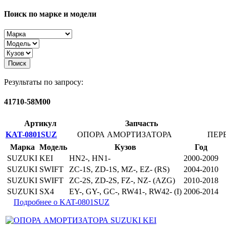
Поиск по марке и модели
Поиск
Результаты по запросу:
41710-58M00
Артикул
Запчасть
KAT-0801SUZ
ОПОРА АМОРТИЗАТОРА
ПЕР
Марка
Модель
Кузов
Год
SUZUKI
KEI
HN2-, HN1-
2000-2009
SUZUKI
SWIFT
ZC-1S, ZD-1S, MZ-, EZ- (RS)
2004-2010
SUZUKI
SWIFT
ZC-2S, ZD-2S, FZ-, NZ- (AZG)
2010-2018
SUZUKI
SX4
EY-, GY-, GC-, RW41-, RW42- (I)
2006-2014
Подробнее о KAT-0801SUZ