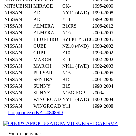
MITSUBISHI
MIRAGE
CK-
1995-2000
NISSAN
AD
NY11 (4WD)
1999-2008
NISSAN
AD
Y11
1999-2008
NISSAN
ALMERA
B10RS
2006-2012
NISSAN
ALMERA
N16
2000-2005
NISSAN
BLUEBIRD
SYLPHY G10
2000-2005
NISSAN
CUBE
NZ10 (4WD)
1998-2002
NISSAN
CUBE
Z10
1998-2002
NISSAN
MARCH
K11
1992-2002
NISSAN
MARCH
NK11 (4WD)
1992-2003
NISSAN
PULSAR
N16
2000-2005
NISSAN
SENTRA
B15
2001-2006
NISSAN
SUNNY
B15
1998-2004
NISSAN
SUNNY
N16G EGP
2008-
NISSAN
WINGROAD
NY11 (4WD)
1999-2004
NISSAN
WINGROAD
Y11
1999-2008
Подробнее о KAT-0808SD
Узнать цену на: