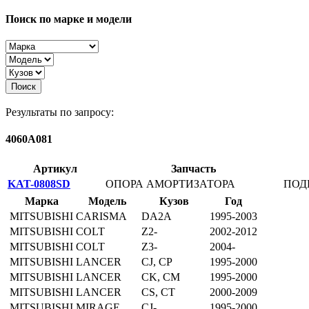
Поиск по марке и модели
Поиск
Результаты по запросу:
4060A081
Артикул
Запчасть
KAT-0808SD
ОПОРА АМОРТИЗАТОРА
ПОД
Марка
Модель
Кузов
Год
MITSUBISHI
CARISMA
DA2A
1995-2003
MITSUBISHI
COLT
Z2-
2002-2012
MITSUBISHI
COLT
Z3-
2004-
MITSUBISHI
LANCER
CJ, CP
1995-2000
MITSUBISHI
LANCER
CK, CM
1995-2000
MITSUBISHI
LANCER
CS, CT
2000-2009
MITSUBISHI
MIRAGE
CJ-
1995-2000