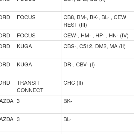
ORD
FOCUS
CB8, BM-, BK-, BL- , CEW
REST (III)
ORD
FOCUS
CEW-, HM- , HP- , HN- (IV)
ORD
KUGA
CBS-, C512, DM2, MA (II)
ORD
KUGA
DR-, CBV- (I)
ORD
TRANSIT
CHC (II)
CONNECT
AZDA
3
BK-
AZDA
3
BL-