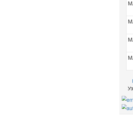
M
M
M
M
Узн