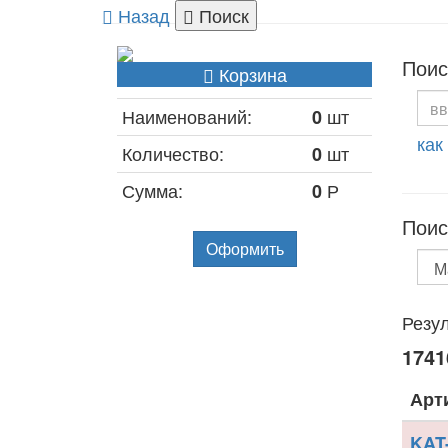
Назад
Поиск
Поис
Корзина
Наименований:
шт
0
как
Количество:
шт
0
Сумма:
Р
0
Поис
Оформить
Резул
1741
Арт
KAT