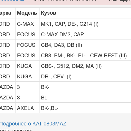
арка
Модель
Кузов
ORD
C-MAX
MK1, CAP, DE-, C214 (I)
ORD
FOCUS
C-MAX DM2, CAP
ORD
FOCUS
CB4, DA3, DB (II)
ORD
FOCUS
CB8, BM-, BK-, BL- , CEW REST (III)
ORD
KUGA
CBS-, C512, DM2, MA (II)
ORD
KUGA
DR-, CBV- (I)
AZDA
3
BK-
AZDA
3
BL-
AZDA
AXELA
BK-,BL-
Подробнее о KAT-0803MAZ
ать цену на: