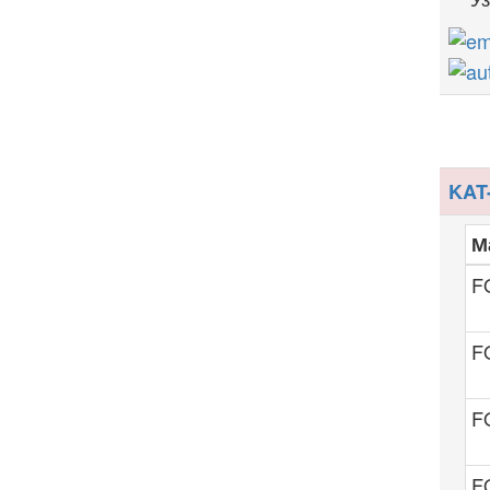
KAT
М
F
F
F
F