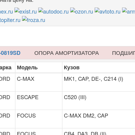
ОПОРА АМОРТИЗАТОРА
ПОДШИ
-0819SD
арка
Модель
Кузов
ORD
C-MAX
MK1, CAP, DE-, C214 (I)
ORD
ESCAPE
C520 (III)
ORD
FOCUS
C-MAX DM2, CAP
ORD
FOCUS
CB4, DA3, DB (II)