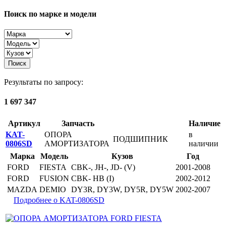
Поиск по марке и модели
Поиск
Результаты по запросу:
1 697 347
Артикул
Запчасть
Наличие
KAT-
ОПОРА
в
ПОДШИПНИК
0806SD
АМОРТИЗАТОРА
наличии
Марка
Модель
Кузов
Год
FORD
FIESTA
CBK-, JH-, JD- (V)
2001-2008
FORD
FUSION
CBK- HB (I)
2002-2012
MAZDA
DEMIO
DY3R, DY3W, DY5R, DY5W
2002-2007
Подробнее о KAT-0806SD