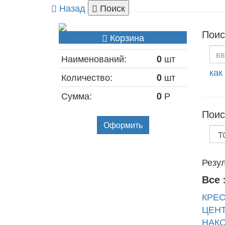
Назад
Поиск
Поис
Корзина
Наименований:
шт
0
как
Количество:
шт
0
Сумма:
Р
0
Поис
Оформить
Резул
Все 
КРЕС
ЦЕНТ
НАКО