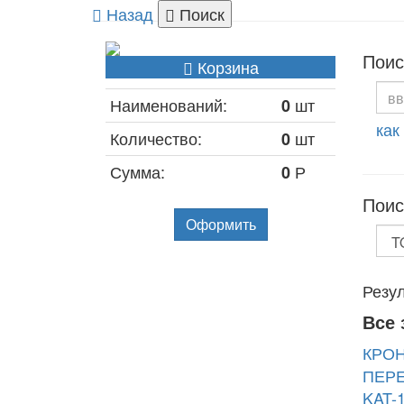
Назад
Поиск
Поис
Корзина
Наименований:
шт
0
как
Количество:
шт
0
Сумма:
Р
0
Поис
Оформить
Резул
Все 
КРОН
ПЕРЕ
KAT-