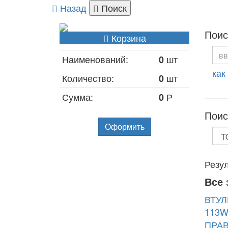
Назад
Поиск
Поис
Корзина
Наименований:
шт
0
как
Количество:
шт
0
Сумма:
Р
0
Поис
Оформить
Резул
Все 
ВТУЛ
113
ПРАВ