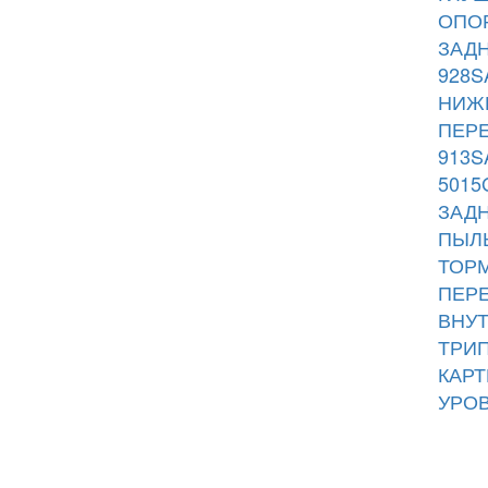
ОПОР
ЗАДН
928S
НИЖН
ПЕРЕ
913S
5015
ЗАДН
ПЫЛЬ
ТОРМ
ПЕРЕ
ВНУТ
ТРИП
КАРТ
УРОВ