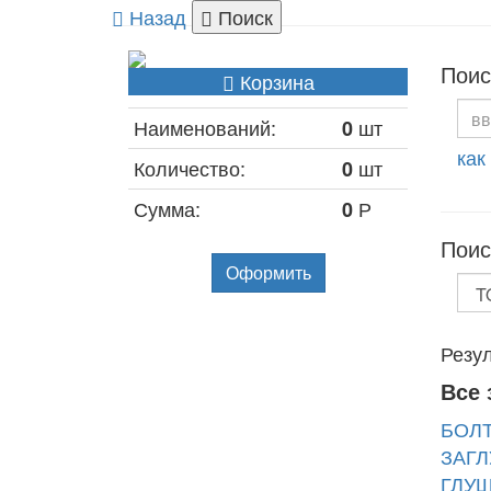
Назад
Поиск
Поис
Корзина
Наименований:
шт
0
как
Количество:
шт
0
Сумма:
Р
0
Поис
Оформить
Резул
Все 
БОЛТ
ЗАГЛ
ГЛУШ