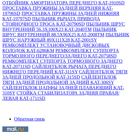
ОТБОЙНИК АМОРТИЗАТОРА ПЕРЕДНЕГО KAT-1910SD
ПРОСТАВКА ПРУЖИНЫ ЗАДНЕЙ ВЕРХНЯЯ KAT-
19796SD
ПРОСТАВКА ПРУЖИНЫ ЗАДНЕЙ НИЖНЯЯ
KAT-19797SD
ПЫЛЬНИК РЫЧАГА ПРИВОДА
СТОЯНОЧНОГО ТРОСА KAT-20790SD
ПЫЛЬНИК ШРУС
ВНУТРЕННИЙ 56.3X100X23 KAT-2040TM
ПЫЛЬНИК
ШРУС ВНУТРЕННИЙ 88.5X96X25 KAT-2008TM
ПЫЛЬНИК
ШРУС НАРУЖНЫЙ 89X111X28 KAT-2001SY
РЕМКОМПЛЕКТ УСТАНОВОЧНЫЙ ДИСКОВЫХ
КОЛОДОК KAT-6286KM
РЕМКОМПЛЕКТ СУППОРТА
ТОРМОЗНОГО ПЕРЕДНЕГО/ЗАДНЕГО KAT-20758SD
РЕМКОМПЛЕКТ СУППОРТА ТОРМОЗНОГО ЗАДНЕГО
KAT-20711SD
САЙЛЕНТБЛОК РЫЧАГА ПЕРЕДНЕГО
НИЖНЕГО ПЕРЕДНИЙ KAT-311SY
САЙЛЕНТБЛОК ТЯГИ
ЗАДНЕЙ ПРОДОЛЬНОЙ KAT-315SD
САЙЛЕНТБЛОК
ТЯГИ ЗАДНЕЙ ПРОДОЛЬНОЙ ЗАДНИЙ KAT-306SY
САЙЛЕНТБЛОК ЦАПФЫ ЗАДНЕЙ ПЛАВАЮЩИЙ KAT-
310SY
СТОЙКА СТАБИЛИЗАТОРА ЗАДНЯЯ ПРАВАЯ/
ЛЕВАЯ KAT-1711SD
Обратная связь