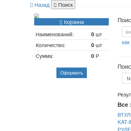
Назад
Поиск
Поис
Корзина
Наименований:
шт
0
как
Количество:
шт
0
Сумма:
Р
0
Поис
Оформить
Резул
Все 
ВТУЛ
KAT-
РУЛЕ