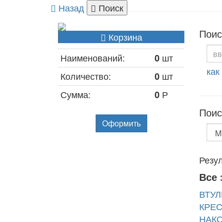
Назад
Поиск
Поис
Корзина
Наименований:
шт
0
как
Количество:
шт
0
Сумма:
Р
0
Поис
Оформить
Резул
Все 
ВТУЛ
КРЕС
НАКО