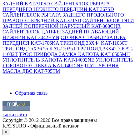
ЗАДНИЙ KAT-310SD
САЙЛЕНТБЛОК РЫЧАГА
ПЕРЕДНЕГО НИЖНЕГО ПЕРЕДНИЙ KAT-367SD
САЙЛЕНТБЛОК РЫЧАГА ЗАДНЕГО ПРОДОЛЬНОГО
ПРАВОГО ПЕРЕДНИЙ KAT-371SD
САЙЛЕНТБЛОК ТЯГИ
ЗАДНЕЙ ПОПЕРЕЧНОЙ НАРУЖНЫЙ KAT-308CHR
САЙЛЕНТБЛОК ЦАПФЫ ЗАДНЕЙ ПЛАВАЮЩИЙ
НИЖНИЙ KAT-3042HYN
СТОЙКА СТАБИЛИЗАТОРА
ПЕРЕДНЯЯ KAT-1706KA
ТРИПОИД 33X44 KAT-11030T
ТРИПОИД 25X36.55 KAT-11035T
ТРИПОИД 33X42.7 KAT-
11032T
ТРОС ПРИВОДА ЗАМКА КАПОТА KAT-6505MH
УПЛОТНИТЕЛЬ КАПОТА KAT-14002NE
УПЛОТНИТЕЛЬ
ЛОБОВОГО СТЕКЛА KAT-14015NE
ЩУП УРОВНЯ
МАСЛА ДВС KAT-705TM
Обратная связь
карта сайта
Copyright © 2012-2026 Все права защищены
KATSURO - Официальный каталог
×