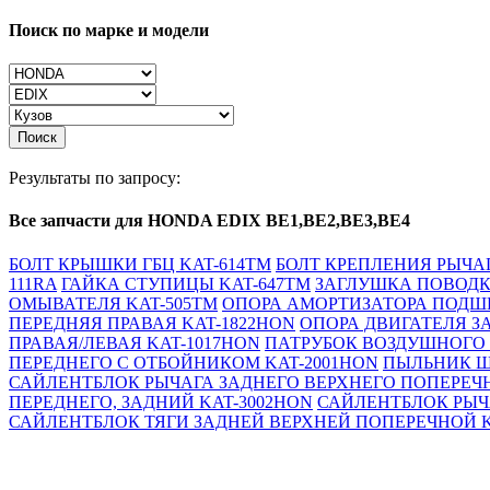
Поиск по марке и модели
Поиск
Результаты по запросу:
Все запчасти для HONDA EDIX BE1,BE2,BE3,BE4
БОЛТ КРЫШКИ ГБЦ KAT-614TM
БОЛТ КРЕПЛЕНИЯ РЫЧАГ
111RA
ГАЙКА СТУПИЦЫ KAT-647TM
ЗАГЛУШКА ПОВОДК
ОМЫВАТЕЛЯ KAT-505TM
ОПОРА АМОРТИЗАТОРА ПОДШИ
ПЕРЕДНЯЯ ПРАВАЯ KAT-1822HON
ОПОРА ДВИГАТЕЛЯ З
ПРАВАЯ/ЛЕВАЯ KAT-1017HON
ПАТРУБОК ВОЗДУШНОГО 
ПЕРЕДНЕГО С ОТБОЙНИКОМ KAT-2001HON
ПЫЛЬНИК ШР
САЙЛЕНТБЛОК РЫЧАГА ЗАДНЕГО ВЕРХНЕГО ПОПЕРЕЧН
ПЕРЕДНЕГО, ЗАДНИЙ KAT-3002HON
САЙЛЕНТБЛОК РЫЧ
САЙЛЕНТБЛОК ТЯГИ ЗАДНЕЙ ВЕРХНЕЙ ПОПЕРЕЧНОЙ K