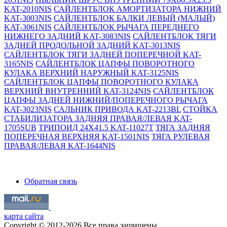
KAT-2010NIS
САЙЛЕНТБЛОК АМОРТИЗАТОРА НИЖНИЙ
KAT-3003NIS
САЙЛЕНТБЛОК БАЛКИ ЛЕВЫЙ (МАЛЫЙ)
KAT-3061NIS
САЙЛЕНТБЛОК РЫЧАГА ПЕРЕДНЕГО
НИЖНЕГО ЗАДНИЙ KAT-3083NIS
САЙЛЕНТБЛОК ТЯГИ
ЗАДНЕЙ ПРОДОЛЬНОЙ ЗАДНИЙ KAT-3013NIS
САЙЛЕНТБЛОК ТЯГИ ЗАДНЕЙ ПОПЕРЕЧНОЙ KAT-
3165NIS
САЙЛЕНТБЛОК ЦАПФЫ ПОВОРОТНОГО
КУЛАКА ВЕРХНИЙ НАРУЖНЫЙ KAT-3125NIS
САЙЛЕНТБЛОК ЦАПФЫ ПОВОРОТНОГО КУЛАКА
ВЕРХНИЙ ВНУТРЕННИЙ KAT-3124NIS
САЙЛЕНТБЛОК
ЦАПФЫ ЗАДНЕЙ НИЖНИЙ/ПОПЕРЕЧНОГО РЫЧАГА
KAT-3023NIS
САЛЬНИК ПРИВОДА KAT-2213BL
СТОЙКА
СТАБИЛИЗАТОРА ЗАДНЯЯ ПРАВАЯ/ЛЕВАЯ KAT-
1705SUB
ТРИПОИД 24X41.5 KAT-11027T
ТЯГА ЗАДНЯЯ
ПОПЕРЕЧНАЯ ВЕРХНЯЯ KAT-1501NIS
ТЯГА РУЛЕВАЯ
ПРАВАЯ/ЛЕВАЯ KAT-1644NIS
Обратная связь
карта сайта
Copyright © 2012-2026 Все права защищены