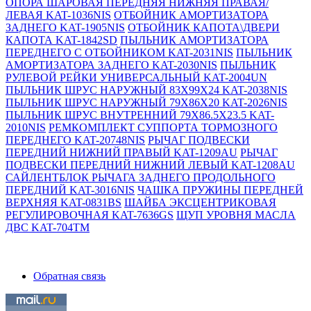
ОПОРА ШАРОВАЯ ПЕРЕДНЯЯ НИЖНЯЯ ПРАВАЯ/
ЛЕВАЯ KAT-1036NIS
ОТБОЙНИК АМОРТИЗАТОРА
ЗАДНЕГО KAT-1905NIS
ОТБОЙНИК КАПОТА\ДВЕРИ
КАПОТА KAT-1842SD
ПЫЛЬНИК АМОРТИЗАТОРА
ПЕРЕДНЕГО С ОТБОЙНИКОМ KAT-2031NIS
ПЫЛЬНИК
АМОРТИЗАТОРА ЗАДНЕГО KAT-2030NIS
ПЫЛЬНИК
РУЛЕВОЙ РЕЙКИ УНИВЕРСАЛЬНЫЙ KAT-2004UN
ПЫЛЬНИК ШРУС НАРУЖНЫЙ 83X99X24 KAT-2038NIS
ПЫЛЬНИК ШРУС НАРУЖНЫЙ 79X86X20 KAT-2026NIS
ПЫЛЬНИК ШРУС ВНУТРЕННИЙ 79X86.5X23.5 KAT-
2010NIS
РЕМКОМПЛЕКТ СУППОРТА ТОРМОЗНОГО
ПЕРЕДНЕГО KAT-20748NIS
РЫЧАГ ПОДВЕСКИ
ПЕРЕДНИЙ НИЖНИЙ ПРАВЫЙ KAT-1209AU
РЫЧАГ
ПОДВЕСКИ ПЕРЕДНИЙ НИЖНИЙ ЛЕВЫЙ KAT-1208AU
САЙЛЕНТБЛОК РЫЧАГА ЗАДНЕГО ПРОДОЛЬНОГО
ПЕРЕДНИЙ KAT-3016NIS
ЧАШКА ПРУЖИНЫ ПЕРЕДНЕЙ
ВЕРХНЯЯ KAT-0831BS
ШАЙБА ЭКСЦЕНТРИКОВАЯ
РЕГУЛИРОВОЧНАЯ KAT-7636GS
ЩУП УРОВНЯ МАСЛА
ДВС KAT-704TM
Обратная связь