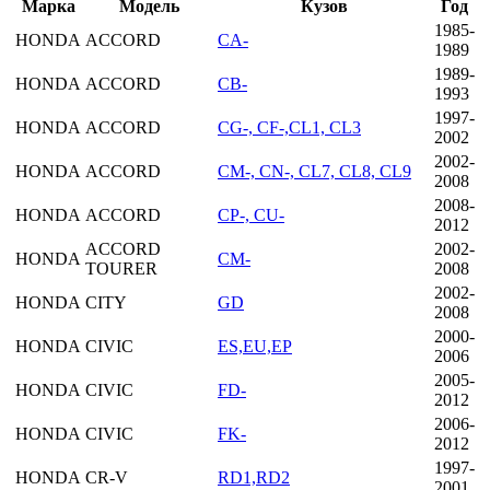
Марка
Модель
Кузов
Год
1985-
HONDA
ACCORD
CA-
1989
1989-
HONDA
ACCORD
CB-
1993
1997-
HONDA
ACCORD
CG-, CF-,CL1, CL3
2002
2002-
HONDA
ACCORD
CM-, CN-, CL7, CL8, CL9
2008
2008-
HONDA
ACCORD
CP-, CU-
2012
ACCORD
2002-
HONDA
CM-
TOURER
2008
2002-
HONDA
CITY
GD
2008
2000-
HONDA
CIVIC
ES,EU,EP
2006
2005-
HONDA
CIVIC
FD-
2012
2006-
HONDA
CIVIC
FK-
2012
1997-
HONDA
CR-V
RD1,RD2
2001