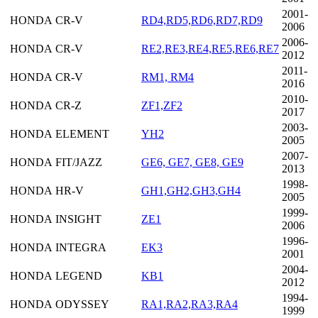
2001-
HONDA
CR-V
RD4,RD5,RD6,RD7,RD9
2006
2006-
HONDA
CR-V
RE2,RE3,RE4,RE5,RE6,RE7
2012
2011-
HONDA
CR-V
RM1, RM4
2016
2010-
HONDA
CR-Z
ZF1,ZF2
2017
2003-
HONDA
ELEMENT
YH2
2005
2007-
HONDA
FIT/JAZZ
GE6, GE7, GE8, GE9
2013
1998-
HONDA
HR-V
GH1,GH2,GH3,GH4
2005
1999-
HONDA
INSIGHT
ZE1
2006
1996-
HONDA
INTEGRA
EK3
2001
2004-
HONDA
LEGEND
KB1
2012
1994-
HONDA
ODYSSEY
RA1,RA2,RA3,RA4
1999