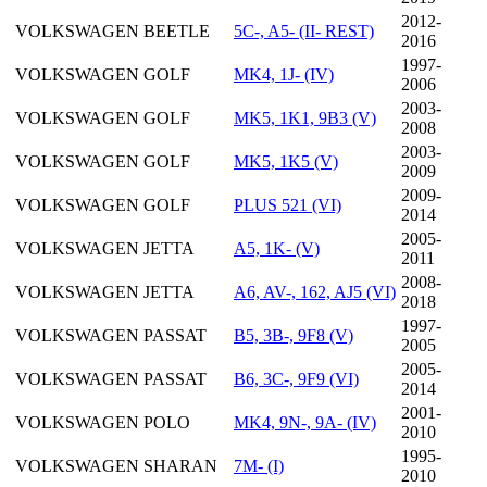
2012-
VOLKSWAGEN
BEETLE
5C-, A5- (II- REST)
2016
1997-
VOLKSWAGEN
GOLF
MK4, 1J- (IV)
2006
2003-
VOLKSWAGEN
GOLF
MK5, 1K1, 9B3 (V)
2008
2003-
VOLKSWAGEN
GOLF
MK5, 1K5 (V)
2009
2009-
VOLKSWAGEN
GOLF
PLUS 521 (VI)
2014
2005-
VOLKSWAGEN
JETTA
A5, 1K- (V)
2011
2008-
VOLKSWAGEN
JETTA
A6, AV-, 162, AJ5 (VI)
2018
1997-
VOLKSWAGEN
PASSAT
B5, 3B-, 9F8 (V)
2005
2005-
VOLKSWAGEN
PASSAT
B6, 3C-, 9F9 (VI)
2014
2001-
VOLKSWAGEN
POLO
MK4, 9N-, 9A- (IV)
2010
1995-
VOLKSWAGEN
SHARAN
7M- (I)
2010