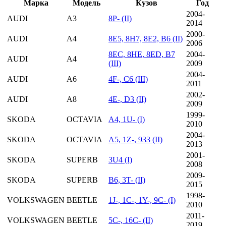
Марка
Модель
Кузов
Год
2004-
AUDI
A3
8P- (II)
2014
2000-
AUDI
A4
8E5, 8H7, 8E2, B6 (II)
2006
8EC, 8HE, 8ED, B7
2004-
AUDI
A4
(III)
2009
2004-
AUDI
A6
4F-, C6 (III)
2011
2002-
AUDI
A8
4E-, D3 (II)
2009
1999-
SKODA
OCTAVIA
A4, 1U- (I)
2010
2004-
SKODA
OCTAVIA
A5, 1Z-, 933 (II)
2013
2001-
SKODA
SUPERB
3U4 (I)
2008
2009-
SKODA
SUPERB
B6, 3T- (II)
2015
1998-
VOLKSWAGEN
BEETLE
1J-, 1C-, 1Y-, 9C- (I)
2010
2011-
VOLKSWAGEN
BEETLE
5C-, 16C- (II)
2019