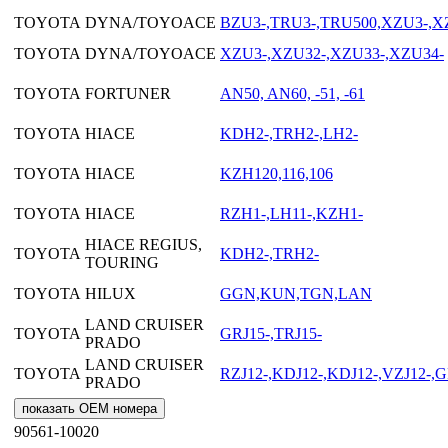
TOYOTA
DYNA/TOYOACE
BZU3-,TRU3-,TRU500,XZU3-,X
TOYOTA
DYNA/TOYOACE
XZU3-,XZU32-,XZU33-,XZU34-
TOYOTA
FORTUNER
AN50, AN60, -51, -61
TOYOTA
HIACE
KDH2-,TRH2-,LH2-
TOYOTA
HIACE
KZH120,116,106
TOYOTA
HIACE
RZH1-,LH11-,KZH1-
HIACE REGIUS,
TOYOTA
KDH2-,TRH2-
TOURING
TOYOTA
HILUX
GGN,KUN,TGN,LAN
LAND CRUISER
TOYOTA
GRJ15-,TRJ15-
PRADO
LAND CRUISER
TOYOTA
RZJ12-,KDJ12-,KDJ12-,VZJ12-,G
PRADO
показать OEM номера
90561-10020