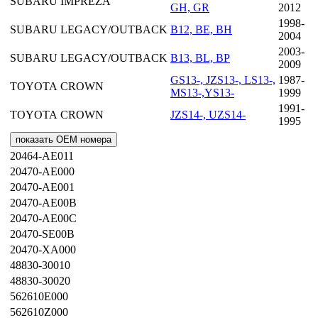
SUBARU
IMPREZA
GH, GR
2012
1998-
SUBARU
LEGACY/OUTBACK
B12, BE, BH
2004
2003-
SUBARU
LEGACY/OUTBACK
B13, BL, BP
2009
GS13-, JZS13-, LS13-,
1987-
TOYOTA
CROWN
MS13-,YS13-
1999
1991-
TOYOTA
CROWN
JZS14-, UZS14-
1995
показать OEM номера
20464-AE011
20470-AE000
20470-AE001
20470-AE00B
20470-AE00C
20470-SE00B
20470-XA000
48830-30010
48830-30020
562610E000
562610Z000