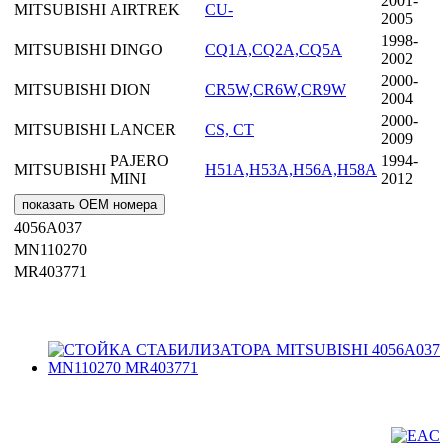
2001-
MITSUBISHI
AIRTREK
CU-
2005
1998-
MITSUBISHI
DINGO
CQ1A,CQ2A,CQ5A
2002
2000-
MITSUBISHI
DION
CR5W,CR6W,CR9W
2004
2000-
MITSUBISHI
LANCER
CS, CT
2009
PAJERO
1994-
MITSUBISHI
H51A,H53A,H56A,H58A
MINI
2012
показать OEM номера
4056A037
MN110270
MR403771