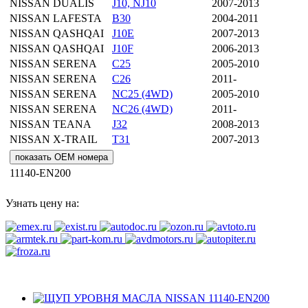
NISSAN
DUALIS
J10, NJ10
2007-2013
NISSAN
LAFESTA
B30
2004-2011
NISSAN
QASHQAI
J10E
2007-2013
NISSAN
QASHQAI
J10F
2006-2013
NISSAN
SERENA
C25
2005-2010
NISSAN
SERENA
C26
2011-
NISSAN
SERENA
NC25 (4WD)
2005-2010
NISSAN
SERENA
NC26 (4WD)
2011-
NISSAN
TEANA
J32
2008-2013
NISSAN
X-TRAIL
T31
2007-2013
показать OEM номера
11140-EN200
Узнать цену на: