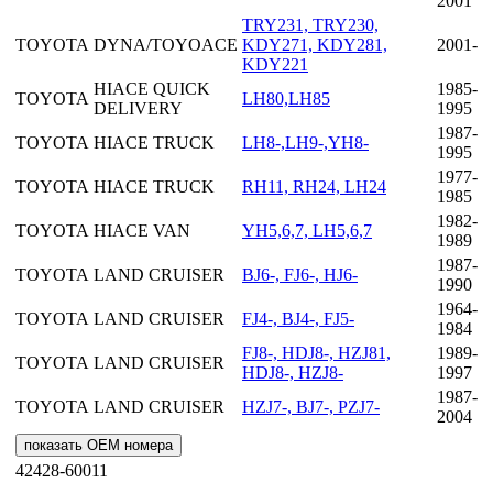
2001
TRY231, TRY230,
TOYOTA
DYNA/TOYOACE
KDY271, KDY281,
2001-
KDY221
HIACE QUICK
1985-
TOYOTA
LH80,LH85
DELIVERY
1995
1987-
TOYOTA
HIACE TRUCK
LH8-,LH9-,YH8-
1995
1977-
TOYOTA
HIACE TRUCK
RH11, RH24, LH24
1985
1982-
TOYOTA
HIACE VAN
YH5,6,7, LH5,6,7
1989
1987-
TOYOTA
LAND CRUISER
BJ6-, FJ6-, HJ6-
1990
1964-
TOYOTA
LAND CRUISER
FJ4-, BJ4-, FJ5-
1984
FJ8-, HDJ8-, HZJ81,
1989-
TOYOTA
LAND CRUISER
HDJ8-, HZJ8-
1997
1987-
TOYOTA
LAND CRUISER
HZJ7-, BJ7-, PZJ7-
2004
показать OEM номера
42428-60011