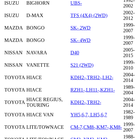
1992-
ISUZU
BIGHORN
UBS-
2002
2002-
ISUZU
D-MAX
TFS (4X4) (2WD)
2012
1999-
MAZDA
BONGO
SK- 2WD
2007
1999-
MAZDA
BONGO
SK- 4WD
2007
2005-
NISSAN
NAVARA
D40
2015
1999-
NISSAN
VANETTE
S21 (2WD)
2010
2004-
TOYOTA
HIACE
KDH2-,TRH2-,LH2-
2014
1989-
TOYOTA
HIACE
RZH1-,LH11-,KZH1-
2004
HIACE REGIUS,
2004-
TOYOTA
KDH2-,TRH2-
TOURING
2014
1982-
TOYOTA
HIACE VAN
YH5,6,7, LH5,6,7
1989
1999-
TOYOTA
LITE/TOWNACE
CM-7,CM8-,KM7-,KM8-
2007
1988-