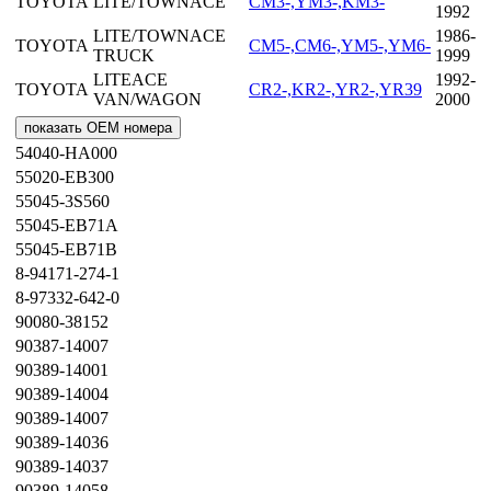
TOYOTA
LITE/TOWNACE
CM3-,YM3-,KM3-
1992
LITE/TOWNACE
1986-
TOYOTA
CM5-,CM6-,YM5-,YM6-
TRUCK
1999
LITEACE
1992-
TOYOTA
CR2-,KR2-,YR2-,YR39
VAN/WAGON
2000
показать OEM номера
54040-HA000
55020-EB300
55045-3S560
55045-EB71A
55045-EB71B
8-94171-274-1
8-97332-642-0
90080-38152
90387-14007
90389-14001
90389-14004
90389-14007
90389-14036
90389-14037
90389-14058