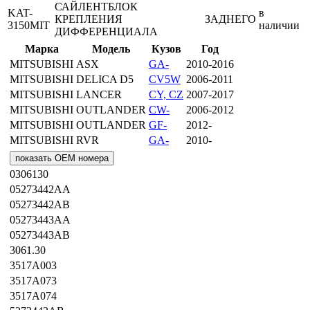
САЙЛЕНТБЛОК
KAT-
в
КРЕПЛЕНИЯ
ЗАДНЕГО
3150MIT
наличии
ДИФФЕРЕНЦИАЛА
Марка
Модель
Кузов
Год
MITSUBISHI
ASX
GA-
2010-2016
MITSUBISHI
DELICA D5
CV5W
2006-2011
MITSUBISHI
LANCER
CY, CZ
2007-2017
MITSUBISHI
OUTLANDER
CW-
2006-2012
MITSUBISHI
OUTLANDER
GF-
2012-
MITSUBISHI
RVR
GA-
2010-
показать OEM номера
0306130
05273442AA
05273442AB
05273443AA
05273443AB
3061.30
3517A003
3517A073
3517A074