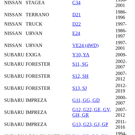
NISSAN
STAGEA
C34
2001
1986-
NISSAN
TERRANO
D21
1996
NISSAN
TRUCK
D22
1997-
1986-
NISSAN
URVAN
E24
1997
1997-
NISSAN
URVAN
VE24 (4WD)
2001
SUBARU
EXIGA
Y10, YA
2009-
2002-
SUBARU
FORESTER
S11, SG
2007
2007-
SUBARU
FORESTER
S12, SH
2012
2012-
SUBARU
FORESTER
S13, SJ
2019
2000-
SUBARU
IMPREZA
G11, GG, GD
2007
G12, G22, GE, GV,
2007-
SUBARU
IMPREZA
GH, GR
2012
2011-
SUBARU
IMPREZA
G13, G23, GJ, GP
2016
1994-