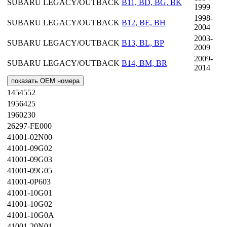
SUBARU
LEGACY/OUTBACK
B11, BD, BG, BK
1999
1998-
SUBARU
LEGACY/OUTBACK
B12, BE, BH
2004
2003-
SUBARU
LEGACY/OUTBACK
B13, BL, BP
2009
2009-
SUBARU
LEGACY/OUTBACK
B14, BM, BR
2014
показать OEM номера
1454552
1956425
1960230
26297-FE000
41001-02N00
41001-09G02
41001-09G03
41001-09G05
41001-0P603
41001-10G01
41001-10G02
41001-10G0A
41001-20N01