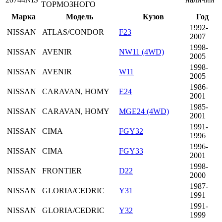
ТОРМОЗНОГО
Марка
Модель
Кузов
Год
1992-
NISSAN
ATLAS/CONDOR
F23
2007
1998-
NISSAN
AVENIR
NW11 (4WD)
2005
1998-
NISSAN
AVENIR
W11
2005
1986-
NISSAN
CARAVAN, HOMY
E24
2001
1985-
NISSAN
CARAVAN, HOMY
MGE24 (4WD)
2001
1991-
NISSAN
CIMA
FGY32
1996
1996-
NISSAN
CIMA
FGY33
2001
1998-
NISSAN
FRONTIER
D22
2000
1987-
NISSAN
GLORIA/CEDRIC
Y31
1991
1991-
NISSAN
GLORIA/CEDRIC
Y32
1999