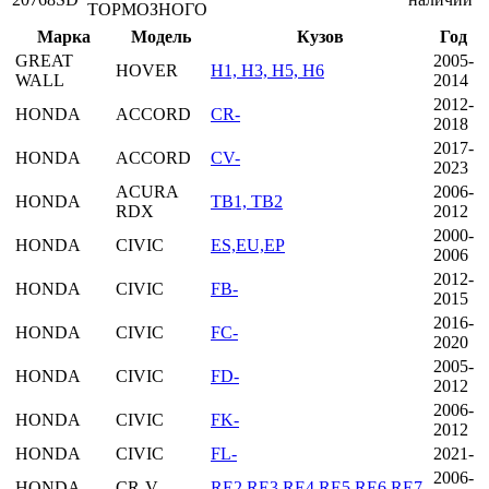
ТОРМОЗНОГО
Марка
Модель
Кузов
Год
GREAT
2005-
HOVER
H1, H3, H5, H6
WALL
2014
2012-
HONDA
ACCORD
CR-
2018
2017-
HONDA
ACCORD
CV-
2023
ACURA
2006-
HONDA
TB1, TB2
RDX
2012
2000-
HONDA
CIVIC
ES,EU,EP
2006
2012-
HONDA
CIVIC
FB-
2015
2016-
HONDA
CIVIC
FC-
2020
2005-
HONDA
CIVIC
FD-
2012
2006-
HONDA
CIVIC
FK-
2012
HONDA
CIVIC
FL-
2021-
2006-
HONDA
CR-V
RE2,RE3,RE4,RE5,RE6,RE7