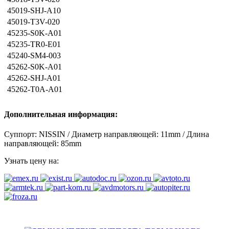
45019-SHJ-A10
45019-T3V-020
45235-S0K-A01
45235-TR0-E01
45240-SM4-003
45262-S0K-A01
45262-SHJ-A01
45262-T0A-A01
Дополнительная информация:
Суппорт: NISSIN / Диаметр направляющей: 11mm / Длина
направляющей: 85mm
Узнать цену на: