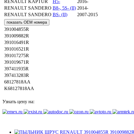
RENAULT
KAPTUR
H5-
2016-
RENAULT
SANDERO
B8-, 5S- (II)
2014-
RENAULT
SANDERO
BS- (II)
2007-2015
показать OEM номера
391004855R
391009882R
391016491R
391016521R
391017275R
391019671R
397411935R
397413283R
68127818AA
K68127818AA
Узнать цену на: