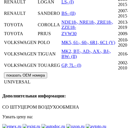
RENAULT
LOGAN
LS- (I)
2015
2007
RENAULT
SANDERO
BS- (II)
2015
NDE18-, NRE18-, ZRE18-,
2013
TOYOTA
COROLLA
ZZE18-
2019
TOYOTA
PRIUS
ZVW30
2009
2010
VOLKSWAGEN
POLO
MK5, 61-, 60-, 6R1, 6C1 (V)
2020
MK2, BT-, AD-, AX-, BJ-,
VOLKSWAGEN
TIGUAN
2016
BW- (II)
2002
VOLKSWAGEN
TOUAREG
GP, 7L- (I)
2010
показать OEM номера
UNIVERSAL
Дополнительная информация:
СО ШТУЦЕРОМ ВОЗДУХООБМЕНА
Узнать цену на: