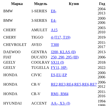
Марка
Модель
Кузов
Год
2004
BMW
1-SERIES
E8-
2013
2000
BMW
3-SERIES
E4-
2006
2003
CHERY
AMULET
A15
2010
CHERY
TIGGO
4 (T17, T19)
2019
2011
CHEVROLET
AVEO
T300
2017
DAEWOO
GENTRA
J200, KLAS (II)
2013
FIAT
DUCATO
250, 290, 295 (III)
2006
GEELY
COOLRAY
SX11 (I)
2018
GEELY
TUGELLA
FY11, HP-
2022
2000
HONDA
CIVIC
ES,EU,EP
2006
2006
HONDA
CR-V
RE2,RE3,RE4,RE5,RE6,RE7
2012
2011
HONDA
CR-V
RM1, RM4
2016
1994
HYUNDAI
ACCENT
AA-, X3- (I)
1999