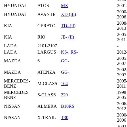
HYUNDAI
ATOS
MX
2001
2000
HYUNDAI
AVANTE
XD (III)
2006
2008
KIA
CERATO
TD- (II)
2013
2005
KIA
RIO
JB- (II)
2011
LADA
2101-2107
-
LADA
LARGUS
KS-, RS-
2012
2005
MAZDA
6
GG-
2007
2002
MAZDA
ATENZA
GG-
2007
MERCEDES-
2005
M-CLASS
164
BENZ
2011
MERCEDES-
1998
S-CLASS
220
BENZ
2005
2006
NISSAN
ALMERA
B10RS
2012
2000
NISSAN
X-TRAIL
T30
2006
2003