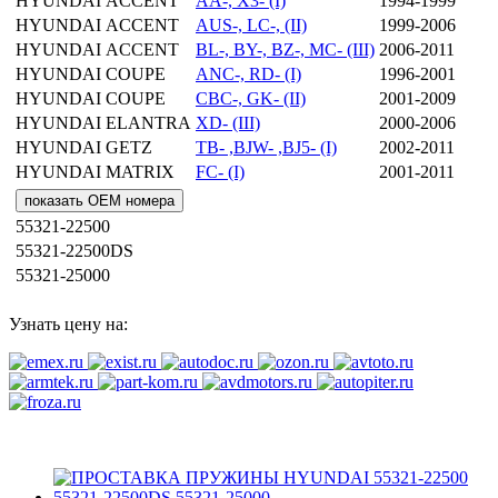
HYUNDAI
ACCENT
AA-, X3- (I)
1994-1999
HYUNDAI
ACCENT
AUS-, LC-, (II)
1999-2006
HYUNDAI
ACCENT
BL-, BY-, BZ-, MC- (III)
2006-2011
HYUNDAI
COUPE
ANC-, RD- (I)
1996-2001
HYUNDAI
COUPE
CBC-, GK- (II)
2001-2009
HYUNDAI
ELANTRA
XD- (III)
2000-2006
HYUNDAI
GETZ
TB- ,BJW- ,BJ5- (I)
2002-2011
HYUNDAI
MATRIX
FC- (I)
2001-2011
показать OEM номера
55321-22500
55321-22500DS
55321-25000
Узнать цену на: