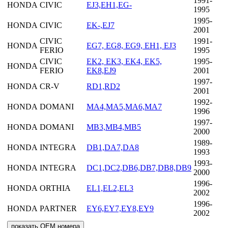
1991-
HONDA
CIVIC
EJ3,EH1,EG-
1995
1995-
HONDA
CIVIC
EK-,EJ7
2001
CIVIC
1991-
HONDA
EG7, EG8, EG9, EH1, EJ3
FERIO
1995
CIVIC
EK2, EK3, EK4, EK5,
1995-
HONDA
FERIO
EK8,EJ9
2001
1997-
HONDA
CR-V
RD1,RD2
2001
1992-
HONDA
DOMANI
MA4,MA5,MA6,MA7
1996
1997-
HONDA
DOMANI
MB3,MB4,MB5
2000
1989-
HONDA
INTEGRA
DB1,DA7,DA8
1993
1993-
HONDA
INTEGRA
DC1,DC2,DB6,DB7,DB8,DB9
2000
1996-
HONDA
ORTHIA
EL1,EL2,EL3
2002
1996-
HONDA
PARTNER
EY6,EY7,EY8,EY9
2002
показать OEM номера