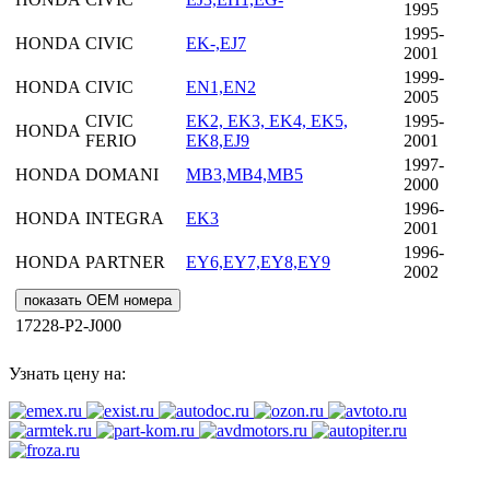
1995
1995-
HONDA
CIVIC
EK-,EJ7
2001
1999-
HONDA
CIVIC
EN1,EN2
2005
CIVIC
EK2, EK3, EK4, EK5,
1995-
HONDA
FERIO
EK8,EJ9
2001
1997-
HONDA
DOMANI
MB3,MB4,MB5
2000
1996-
HONDA
INTEGRA
EK3
2001
1996-
HONDA
PARTNER
EY6,EY7,EY8,EY9
2002
показать OEM номера
17228-P2-J000
Узнать цену на: