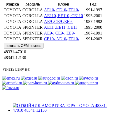
Марка
Модель
Кузов
Год
TOYOTA
COROLLA
AE10-,CE10-,EE10-
1991-1997
TOYOTA
COROLLA
AE110, EE110, CE110
1995-2001
TOYOTA
COROLLA
AE9-,CE9-,EE9-
1987-1992
TOYOTA
SPRINTER
AE11-,EE11-,CE11-
1995-2000
TOYOTA
SPRINTER
AE9-, CE9-, EE9-
1987-1991
TOYOTA
SPRINTER
CE10-,AE10-,EE10-
1991-2002
показать OEM номера
48331-47010
48341-12130
Узнать цену на: