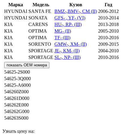
Марка
Модель
Кузов
Год
HYUNDAI
SANTA FE
BMZ-,BMV-, CM (II)
2006-2012
HYUNDAI
SONATA
GFS- , YF- (VI)
2010-2014
KIA
CARENS
HU-, RP- (III)
2013-2018
KIA
OPTIMA
MG- (II)
2005-2010
KIA
OPTIMA
TF- (III)
2010-2016
KIA
SORENTO
GMW-, XM- (II)
2009-2015
KIA
SPORTAGE
JE-, KM- (II)
2004-2010
KIA
SPORTAGE
SL-, NP- (III)
2010-2016
показать OEM номера
54625-2S000
54625-3Q000
54625-A6000
546260Z000
546261D000
546262E000
546262G000
546263S000
Узнать цену на: