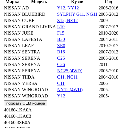
Марка
Модель
Кузов
Год
NISSAN
AD
Y12, NY12
2006-2016
NISSAN
BLUEBIRD
SYLPHY G11, NG11
2005-2012
NISSAN
CUBE
Z12, NZ12
2009-
NISSAN
GRAND LIVINA
L10
2007-2013
NISSAN
JUKE
F15
2010-2020
NISSAN
LAFESTA
B30
2004-2011
NISSAN
LEAF
ZE0
2010-2017
NISSAN
SENTRA
B16
2007-2012
NISSAN
SERENA
C25
2005-2010
NISSAN
SERENA
C26
2011-
NISSAN
SERENA
NC25 (4WD)
2005-2010
NISSAN
TIIDA
C11, NC11
2004-2010
NISSAN
VERSA
C11
2006-
NISSAN
WINGROAD
NY12 (4WD)
2005-
NISSAN
WINGROAD
Y12
2005-
показать OEM номера
40160-1KA0A
40160-1KA0B
40160-3SB0A