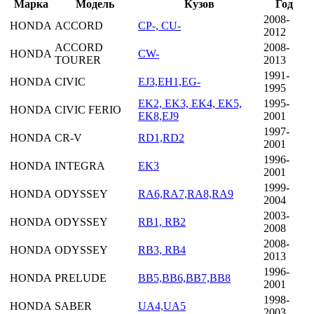
Марка
Модель
Кузов
Год
2008-
HONDA
ACCORD
CP-, CU-
2012
ACCORD
2008-
HONDA
CW-
TOURER
2013
1991-
HONDA
CIVIC
EJ3,EH1,EG-
1995
EK2, EK3, EK4, EK5,
1995-
HONDA
CIVIC FERIO
EK8,EJ9
2001
1997-
HONDA
CR-V
RD1,RD2
2001
1996-
HONDA
INTEGRA
EK3
2001
1999-
HONDA
ODYSSEY
RA6,RA7,RA8,RA9
2004
2003-
HONDA
ODYSSEY
RB1, RB2
2008
2008-
HONDA
ODYSSEY
RB3, RB4
2013
1996-
HONDA
PRELUDE
BB5,BB6,BB7,BB8
2001
1998-
HONDA
SABER
UA4,UA5
2003