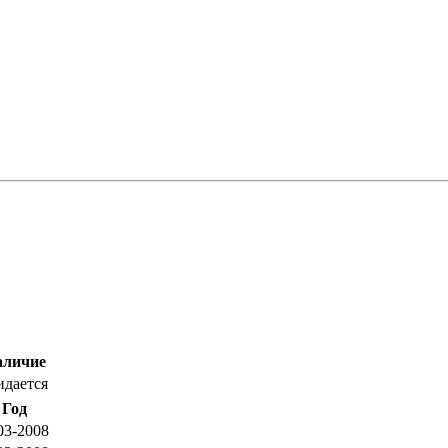
аличие
идается
Год
03-2008