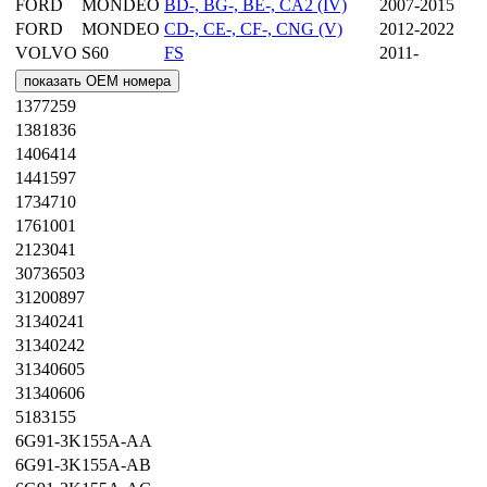
FORD
MONDEO
BD-, BG-, BE-, CA2 (IV)
2007-2015
FORD
MONDEO
CD-, CE-, CF-, CNG (V)
2012-2022
VOLVO
S60
FS
2011-
показать OEM номера
1377259
1381836
1406414
1441597
1734710
1761001
2123041
30736503
31200897
31340241
31340242
31340605
31340606
5183155
6G91-3K155A-AA
6G91-3K155A-AB