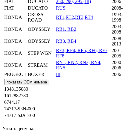
FIAT
DUCATO
250, 290, 295 (III)
2006-
FIAT
DUCATO
RUS
2008-
CROSS
1993-
HONDA
RT1,RT2,RT3,RT4
ROAD
1998
2003-
HONDA
ODYSSEY
RB1, RB2
2008
2008-
HONDA
ODYSSEY
RB3, RB4
2013
RF3, RF4, RF5, RF6, RF7,
2001-
HONDA
STEP WGN
RF8
2005
RN1, RN2, RN3, RN4,
2000-
HONDA
STREAM
RN5
2006
PEUGEOT
BOXER
III
2006-
показать OEM номера
1348135080
1612882780
6744.17
74717-S3N-000
74717-SJA-E00
Узнать цену на: