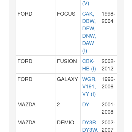
(V)
FORD
FOCUS
CAK,
1998-
DBW,
2004
DFW,
DNW,
DAW
(I)
FORD
FUSION
CBK-
2002-
HB (I)
2012
FORD
GALAXY
WGR,
1996-
V191,
2006
VY (I)
MAZDA
2
DY-
2001-
2008
MAZDA
DEMIO
DY3R,
2002-
DY3W,
2007