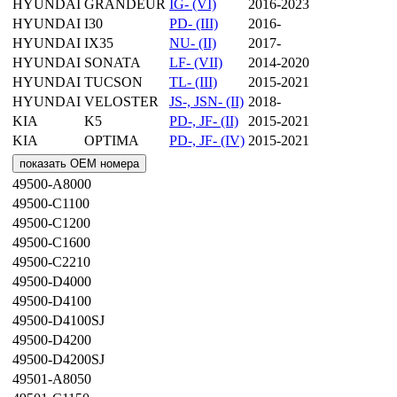
HYUNDAI
GRANDEUR
IG- (VI)
2016-2023
HYUNDAI
I30
PD- (III)
2016-
HYUNDAI
IX35
NU- (II)
2017-
HYUNDAI
SONATA
LF- (VII)
2014-2020
HYUNDAI
TUCSON
TL- (III)
2015-2021
HYUNDAI
VELOSTER
JS-, JSN- (II)
2018-
KIA
K5
PD-, JF- (II)
2015-2021
KIA
OPTIMA
PD-, JF- (IV)
2015-2021
показать OEM номера
49500-A8000
49500-C1100
49500-C1200
49500-C1600
49500-C2210
49500-D4000
49500-D4100
49500-D4100SJ
49500-D4200
49500-D4200SJ
49501-A8050