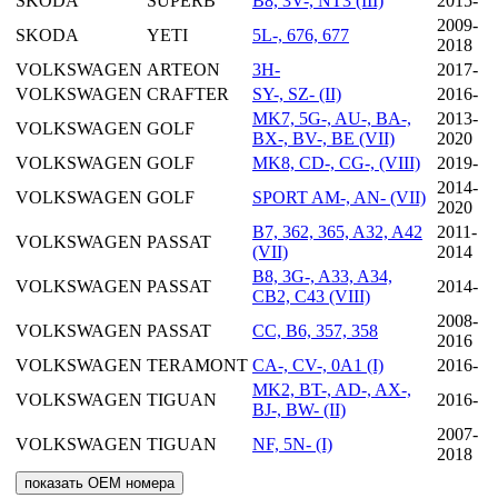
SKODA
SUPERB
B8, 3V-, NT3 (III)
2015-
2009-
SKODA
YETI
5L-, 676, 677
2018
VOLKSWAGEN
ARTEON
3H-
2017-
VOLKSWAGEN
CRAFTER
SY-, SZ- (II)
2016-
MK7, 5G-, AU-, BA-,
2013-
VOLKSWAGEN
GOLF
BX-, BV-, BE (VII)
2020
VOLKSWAGEN
GOLF
MK8, CD-, CG-, (VIII)
2019-
2014-
VOLKSWAGEN
GOLF
SPORT AM-, AN- (VII)
2020
B7, 362, 365, A32, A42
2011-
VOLKSWAGEN
PASSAT
(VII)
2014
B8, 3G-, A33, A34,
VOLKSWAGEN
PASSAT
2014-
CB2, C43 (VIII)
2008-
VOLKSWAGEN
PASSAT
CC, B6, 357, 358
2016
VOLKSWAGEN
TERAMONT
CA-, CV-, 0A1 (I)
2016-
MK2, BT-, AD-, AX-,
VOLKSWAGEN
TIGUAN
2016-
BJ-, BW- (II)
2007-
VOLKSWAGEN
TIGUAN
NF, 5N- (I)
2018
показать OEM номера