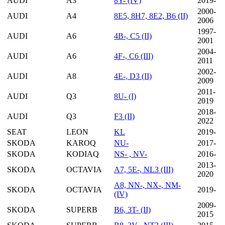
AUDI
A3
8Y- (IV)
2019-
2000-
AUDI
A4
8E5, 8H7, 8E2, B6 (II)
2006
1997-
AUDI
A6
4B-, C5 (II)
2001
2004-
AUDI
A6
4F-, C6 (III)
2011
2002-
AUDI
A8
4E-, D3 (II)
2009
2011-
AUDI
Q3
8U- (I)
2019
2018-
AUDI
Q3
F3 (II)
2022
SEAT
LEON
KL
2019-
SKODA
KAROQ
NU-
2017-
SKODA
KODIAQ
NS- , NV-
2016-
2013-
SKODA
OCTAVIA
A7, 5E-, NL3 (III)
2020
A8, NN-, NX-, NM-
SKODA
OCTAVIA
2019-
(IV)
2009-
SKODA
SUPERB
B6, 3T- (II)
2015