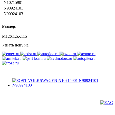
N10715901
N90924101
N90924103
Размер:
М12Х1.5Х115
Узнать цену на: